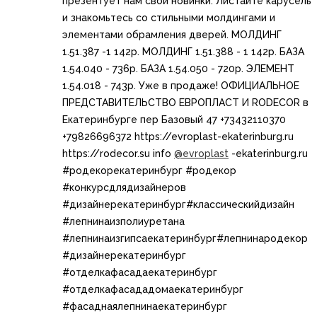
презентует нам свои новинки. Листайте карусель
и знакомьтесь со стильными молдингами и
элементами обрамления дверей. МОЛДИНГ
1.51.387 -1 142р. МОЛДИНГ 1.51.388 - 1 142р. БАЗА
1.54.040 - 736р. БАЗА 1.54.050 - 720р. ЭЛЕМЕНТ
1.54.018 - 743р. Уже в продаже! ОФИЦИАЛЬНОЕ
ПРЕДСТАВИТЕЛЬСТВО ЕВРОПЛАСТ И RODECOR в
Екатеринбурге пер Базовый 47 +73432110370
+79826696372 https://evroplast-ekaterinburg.ru​​
https://rodecor.su info
@evroplast
-ekaterinburg.ru​ ​​​
#родекорекатеринбург​​ #родекор​
#конкурсдлядизайнеров
#дизайнерекатеринбург​​#классическийдизайн​
#лепнинаизполиуретана​​
#лепнинаизгипсаекатеринбург​​#лепнинародекор
#дизайнерекатеринбург
#отделкафасадаекатеринбург
#отделкафасададомаекатеринбург
#фасаднаялепнинаекатеринбург