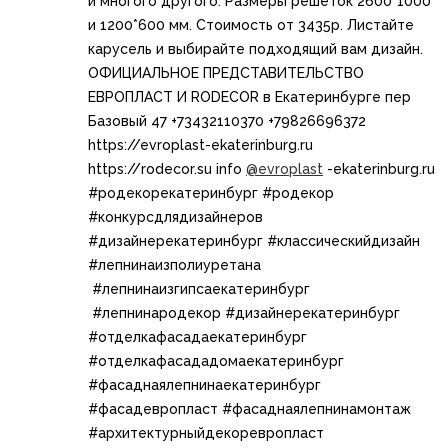
и многого другого. Размеры решеток 2600*1000
и​ 1200*600 мм. Стоимость от 3435р. Листайте
карусель и выбирайте подходящий вам дизайн.
ОФИЦИАЛЬНОЕ ПРЕДСТАВИТЕЛЬСТВО
ЕВРОПЛАСТ И RODECOR в Екатеринбурге пер
Базовый 47 +73432110370 +79826696372
https://evroplast-ekaterinburg.ru​​
https://rodecor.su info
@evroplast
-ekaterinburg.ru​ ​​
#родекорекатеринбург​ #родекор​
#конкурсдлядизайнеров
#дизайнерекатеринбург​ #классическийдизайн​
#лепнинаизполиуретана​
#лепнинаизгипсаекатеринбург​
#лепнинародекор #дизайнерекатеринбург
#отделкафасадаекатеринбург
#отделкафасададомаекатеринбург
#фасаднаялепнинаекатеринбург
#фасадевропласт #фасаднаялепнинамонтаж
#архитектурныйдекоревропласт