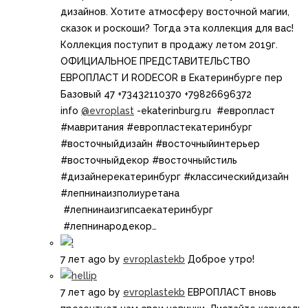
дизайнов. Хотите атмосферу восточной магии,
сказок и роскоши?​ Тогда эта коллекция для вас! ​
Коллекция поступит в продажу летом 2019г.
ОФИЦИАЛЬНОЕ ПРЕДСТАВИТЕЛЬСТВО
ЕВРОПЛАСТ И RODECOR в Екатеринбурге пер
Базовый 47 +73432110370 +79826696372
info
@evroplast
-ekaterinburg.ru​ ​​​ #европласт
#мавритания #европластекатеринбург
#восточныйдизайн #восточныйинтерьер
#восточныйдекор #восточныйстиль
#дизайнерекатеринбург​​ #классическийдизайн​
#лепнинаизполиуретана​​
#лепнинаизгипсаекатеринбург​​
#лепнинародекор…
7 лет ago
by
evroplastekb
Доброе утро!
7 лет ago
by
evroplastekb
ЕВРОПЛАСТ вновь