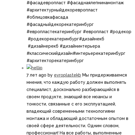
#фасадевропласт #фасаднаялепнинамонтаж
#архитектурныйдекоревропласт
#облицовкафасада
#фасадныйдекорекатеринбург
#европластекатеринбург #европласт​​​ #родекор​​
#родекорекатеринбург​​#дизайнекб​​
#дизайнерекб​​ ​#дизайнинтерьера​​
#классическийдизайн​​#интерьерекатеринбург​
#архитекторекатеринбург
7 лет ago
by
evroplastekb
Мы придерживаемся
мнения, что каждую работу должен выполнять
специалист, досконально разбирающийся в
своем продукте, знающий все нюансы и
тонкости, связанные с его эксплуатацией,
владеющий современными технологиями
монтажа и обладающий достаточным опытом в
своей сфере деятельности. Одним словом,
профессионал! На все работы, выполненные