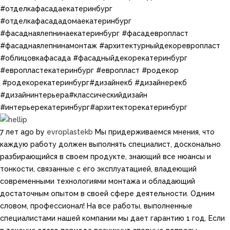
#отделкафасадаекатеринбург
#отделкафасададомаекатеринбург
#фасаднаялепнинаекатеринбург #фасадевропласт
#фасаднаялепнинамонтаж #архитектурныйдекоревропласт
#облицовкафасада #фасадныйдекорекатеринбург
#европластекатеринбург #европласт​​​ #родекор​​
#родекорекатеринбург​​#дизайнекб​​ #дизайнерекб​​ ​
#дизайнинтерьера​​#классическийдизайн​​
#интерьерекатеринбург​#архитекторекатеринбург
7 лет ago
by
evroplastekb
Мы придерживаемся мнения, что
каждую работу должен выполнять специалист, досконально
разбирающийся в своем продукте, знающий все нюансы и
тонкости, связанные с его эксплуатацией, владеющий
современными технологиями монтажа и обладающий
достаточным опытом в своей сфере деятельности. Одним
словом, профессионал! На все работы, выполненные
специалистами нашей компании мы дает гарантию 1 год. Если