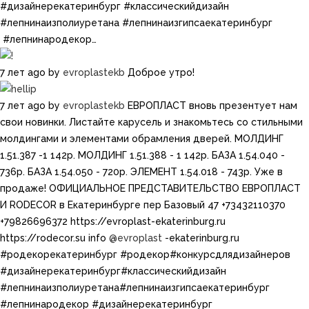
#дизайнерекатеринбург​​ #классическийдизайн​
#лепнинаизполиуретана​​ #лепнинаизгипсаекатеринбург​​
#лепнинародекор…
7 лет ago
by
evroplastekb
Доброе утро!
7 лет ago
by
evroplastekb
ЕВРОПЛАСТ вновь презентует нам
свои новинки. Листайте карусель и знакомьтесь со стильными
молдингами и элементами обрамления дверей. МОЛДИНГ
1.51.387 -1 142р. МОЛДИНГ 1.51.388 - 1 142р. БАЗА 1.54.040 -
736р. БАЗА 1.54.050 - 720р. ЭЛЕМЕНТ 1.54.018 - 743р. Уже в
продаже! ОФИЦИАЛЬНОЕ ПРЕДСТАВИТЕЛЬСТВО ЕВРОПЛАСТ
И RODECOR в Екатеринбурге пер Базовый 47 +73432110370
+79826696372 https://evroplast-ekaterinburg.ru​​
https://rodecor.su info
@evroplast
-ekaterinburg.ru​ ​​​
#родекорекатеринбург​​ #родекор​#конкурсдлядизайнеров
#дизайнерекатеринбург​​#классическийдизайн​
#лепнинаизполиуретана​​#лепнинаизгипсаекатеринбург​​
#лепнинародекор #дизайнерекатеринбург