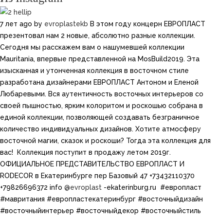
7 лет ago
by
evroplastekb
В этом году концерн ЕВРОПЛАСТ
презентовал нам 2 новые, абсолютно разные коллекции.
Сегодня мы расскажем вам о нашумевшей коллекции
Mauritania, впервые представленной на MosBuild2019. Эта
изысканная и утонченная коллекция в восточном стиле
разработана дизайнерами ЕВРОПЛАСТ Антоном и Еленой
Любаревыми. Вся аутентичность восточных интерьеров со
своей пышностью, ярким колоритом и роскошью собрана в
единой коллекции, позволяющей создавать безграничное
количество индивидуальных дизайнов. Хотите атмосферу
восточной магии, сказок и роскоши?​ Тогда эта коллекция для
вас! ​ Коллекция поступит в продажу летом 2019г.
ОФИЦИАЛЬНОЕ ПРЕДСТАВИТЕЛЬСТВО ЕВРОПЛАСТ И
RODECOR в Екатеринбурге пер Базовый 47 +73432110370
+79826696372 info
@evroplast
-ekaterinburg.ru​ ​​​ #европласт
#мавритания #европластекатеринбург #восточныйдизайн
#восточныйинтерьер #восточныйдекор #восточныйстиль