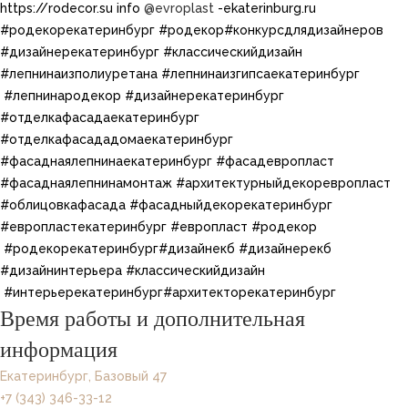
https://rodecor.su info
@evroplast
-ekaterinburg.ru​ ​​
#родекорекатеринбург​ #родекор​#конкурсдлядизайнеров
#дизайнерекатеринбург​ #классическийдизайн​
#лепнинаизполиуретана​ #лепнинаизгипсаекатеринбург​
#лепнинародекор #дизайнерекатеринбург
#отделкафасадаекатеринбург
#отделкафасададомаекатеринбург
#фасаднаялепнинаекатеринбург #фасадевропласт
#фасаднаялепнинамонтаж #архитектурныйдекоревропласт
#облицовкафасада #фасадныйдекорекатеринбург
#европластекатеринбург #европласт​​ #родекор​
#родекорекатеринбург​​#дизайнекб​ #дизайнерекб​ ​
#дизайнинтерьера​ #классическийдизайн​
#интерьерекатеринбург​#архитекторекатеринбург
Время работы и дополнительная
информация
Екатеринбург, Базовый 47
+7 (343) 346-33-12