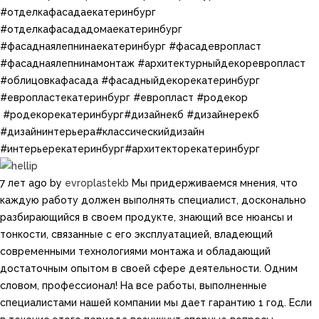
#отделкафасадаекатеринбург
#отделкафасададомаекатеринбург
#фасаднаялепнинаекатеринбург #фасадевропласт
#фасаднаялепнинамонтаж #архитектурныйдекоревропласт
#облицовкафасада #фасадныйдекорекатеринбург
#европластекатеринбург #европласт​​​ #родекор​​
#родекорекатеринбург​​#дизайнекб​​ #дизайнерекб​​ ​
#дизайнинтерьера​​#классическийдизайн​​
#интерьерекатеринбург​#архитекторекатеринбург
7 лет ago
by
evroplastekb
Мы придерживаемся мнения, что
каждую работу должен выполнять специалист, досконально
разбирающийся в своем продукте, знающий все нюансы и
тонкости, связанные с его эксплуатацией, владеющий
современными технологиями монтажа и обладающий
достаточным опытом в своей сфере деятельности. Одним
словом, профессионал! На все работы, выполненные
специалистами нашей компании мы дает гарантию 1 год. Если