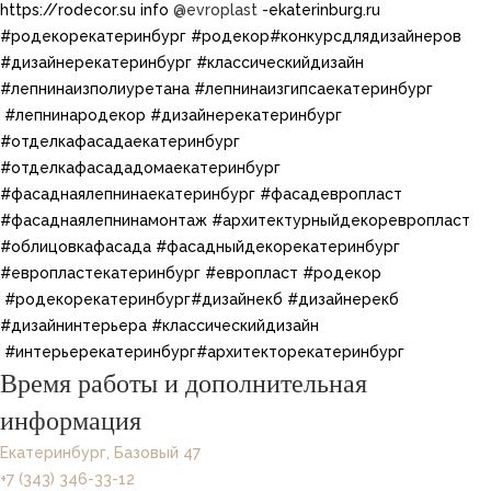
https://rodecor.su info
@evroplast
-ekaterinburg.ru​ ​​
#родекорекатеринбург​ #родекор​#конкурсдлядизайнеров
#дизайнерекатеринбург​ #классическийдизайн​
#лепнинаизполиуретана​ #лепнинаизгипсаекатеринбург​
#лепнинародекор #дизайнерекатеринбург
#отделкафасадаекатеринбург
#отделкафасададомаекатеринбург
#фасаднаялепнинаекатеринбург #фасадевропласт
#фасаднаялепнинамонтаж #архитектурныйдекоревропласт
#облицовкафасада #фасадныйдекорекатеринбург
#европластекатеринбург #европласт​​ #родекор​
#родекорекатеринбург​​#дизайнекб​ #дизайнерекб​ ​
#дизайнинтерьера​ #классическийдизайн​
#интерьерекатеринбург​#архитекторекатеринбург
Время работы и дополнительная
информация
Екатеринбург, Базовый 47
+7 (343) 346-33-12