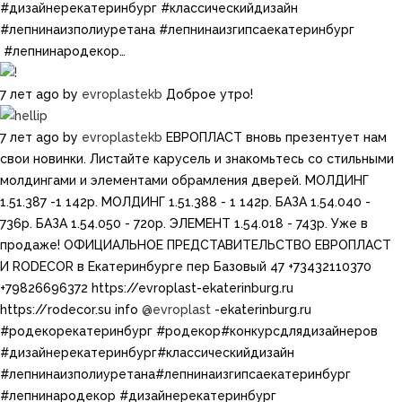
#дизайнерекатеринбург​​ #классическийдизайн​
#лепнинаизполиуретана​​ #лепнинаизгипсаекатеринбург​​
#лепнинародекор…
7 лет ago
by
evroplastekb
Доброе утро!
7 лет ago
by
evroplastekb
ЕВРОПЛАСТ вновь презентует нам
свои новинки. Листайте карусель и знакомьтесь со стильными
молдингами и элементами обрамления дверей. МОЛДИНГ
1.51.387 -1 142р. МОЛДИНГ 1.51.388 - 1 142р. БАЗА 1.54.040 -
736р. БАЗА 1.54.050 - 720р. ЭЛЕМЕНТ 1.54.018 - 743р. Уже в
продаже! ОФИЦИАЛЬНОЕ ПРЕДСТАВИТЕЛЬСТВО ЕВРОПЛАСТ
И RODECOR в Екатеринбурге пер Базовый 47 +73432110370
+79826696372 https://evroplast-ekaterinburg.ru​​
https://rodecor.su info
@evroplast
-ekaterinburg.ru​ ​​​
#родекорекатеринбург​​ #родекор​#конкурсдлядизайнеров
#дизайнерекатеринбург​​#классическийдизайн​
#лепнинаизполиуретана​​#лепнинаизгипсаекатеринбург​​
#лепнинародекор #дизайнерекатеринбург