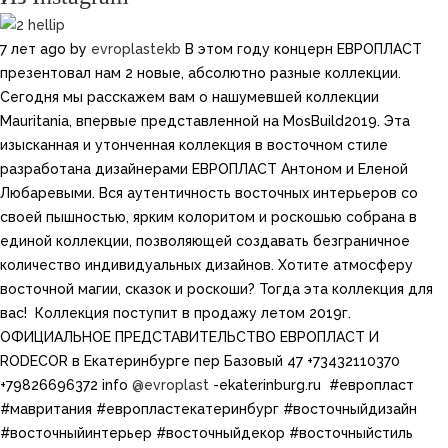
7 лет ago
by
evroplastekb
В этом году концерн ЕВРОПЛАСТ
презентовал нам 2 новые, абсолютно разные коллекции.
Сегодня мы расскажем вам о нашумевшей коллекции
Mauritania, впервые представленной на MosBuild2019. Эта
изысканная и утонченная коллекция в восточном стиле
разработана дизайнерами ЕВРОПЛАСТ Антоном и Еленой
Любаревыми. Вся аутентичность восточных интерьеров со
своей пышностью, ярким колоритом и роскошью собрана в
единой коллекции, позволяющей создавать безграничное
количество индивидуальных дизайнов. Хотите атмосферу
восточной магии, сказок и роскоши?​ Тогда эта коллекция для
вас! ​ Коллекция поступит в продажу летом 2019г.
ОФИЦИАЛЬНОЕ ПРЕДСТАВИТЕЛЬСТВО ЕВРОПЛАСТ И
RODECOR в Екатеринбурге пер Базовый 47 +73432110370
+79826696372 info
@evroplast
-ekaterinburg.ru​ ​​​ #европласт
#мавритания #европластекатеринбург #восточныйдизайн
#восточныйинтерьер #восточныйдекор #восточныйстиль